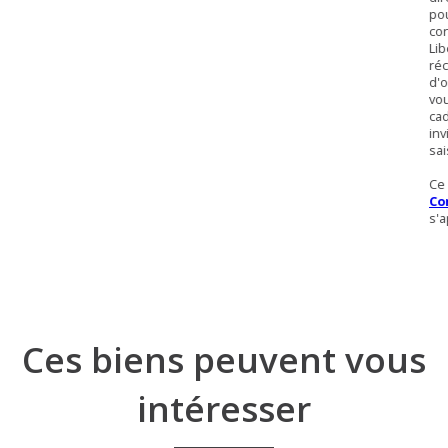
pou
con
Lib
réc
d'o
vou
ca
inv
sai
Ce 
Co
s'a
Ces biens peuvent vous
intéresser