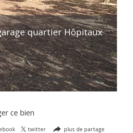
 garage quartier Hôpitaux
er ce bien
cebook
twitter
plus de partage