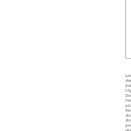
Les
dan
tra
l'A
Don
l'i
jus
Rés
dis
d’o
pou
dir