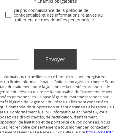
Validation
* Champs obligatoires
j'ai pris connaissance de la politique de
confidentialité et des informations relatives au
traitement de mes données personnelles*
Validation
Envoyer
 informations recueillies sur ce formulaire sont enregistrées
s un fichier informatisé par La Boite Immo agissant comme Sous-
itant du traitement pour la gestion de la clientèle/prospects de
gence / du Réseau qui reste Responsable du Traitement de vos
nées personnelles. La base légale du traitement repose sur
ntérêt légitime de l'Agence / du Réseau. Elles sont conservées
qu'à demande de suppression et sont destinées à l'Agence / au
eau. Conformément à la loi « informatique et libertés », vous
posez des droits d’accès, de rectification, d’effacement,
pposition, de limitation et de portabilité de vos données. Vous
vez retirer votre consentement à tout moment en contactant
ectement l’Agence / Le Réseau. Consultez le site
https://cnil.fr/fr