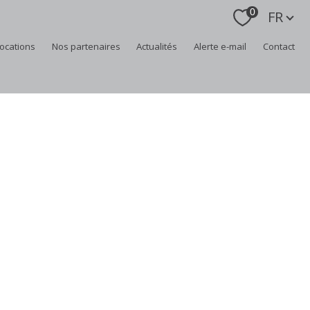
Langue
0
FR
locations
nos partenaires
actualités
alerte e-mail
contact