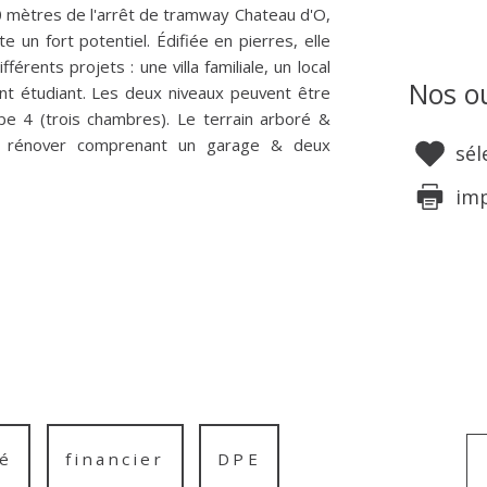
0 mètres de l'arrêt de tramway Chateau d'O,
e un fort potentiel. Édifiée en pierres, elle
érents projets : une villa familiale, un local
Nos ou
nt étudiant. Les deux niveaux peuvent être
 4 (trois chambres). Le terrain arboré &
n à rénover comprenant un garage & deux
sél
im
é
financier
DPE