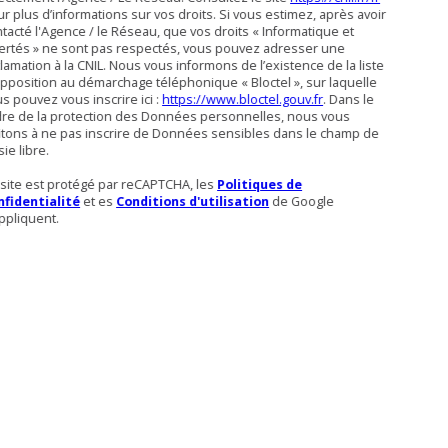
r plus d’informations sur vos droits. Si vous estimez, après avoir
tacté l'Agence / le Réseau, que vos droits « Informatique et
ertés » ne sont pas respectés, vous pouvez adresser une
lamation à la CNIL. Nous vous informons de l’existence de la liste
pposition au démarchage téléphonique « Bloctel », sur laquelle
s pouvez vous inscrire ici :
https://www.bloctel.gouv.fr
. Dans le
dre de la protection des Données personnelles, nous vous
itons à ne pas inscrire de Données sensibles dans le champ de
sie libre.
site est protégé par reCAPTCHA, les
Politiques de
nfidentialité
et es
Conditions d'utilisation
de Google
ppliquent.