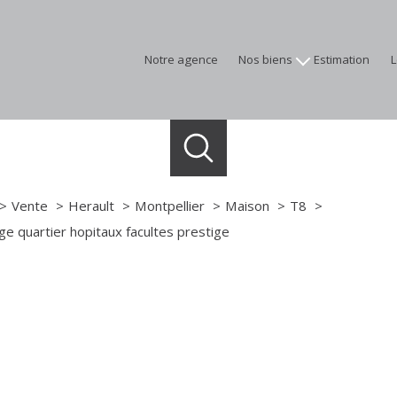
notre agence
nos biens
estimation
appartements
maisons
terrains
programmes neufs
immobilier professionnel
Vente
Herault
Montpellier
Maison
T8
biens vendus
ge quartier hopitaux facultes prestige