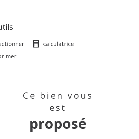
tils
ectionner
calculatrice
primer
Ce bien vous
est
proposé