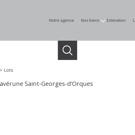
notre agence
nos biens
estimation
appartements
maisons
terrains
programmes neufs
immobilier professionnel
Lots
biens vendus
Lavérune Saint-Georges-d'Orques