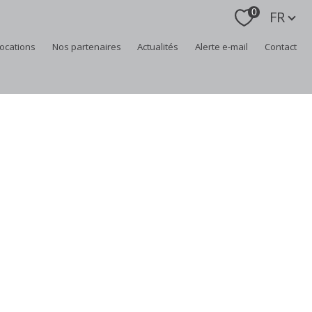
Langue
0
FR
locations
nos partenaires
actualités
alerte e-mail
contact