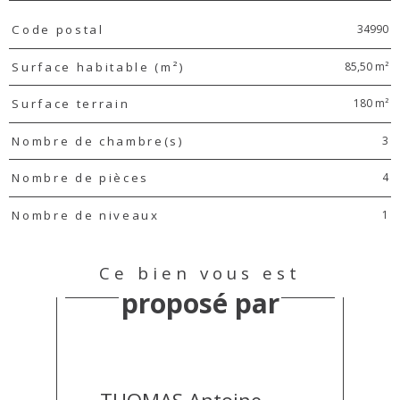
TRAD_PAMPERO_Caracteristique
Valeurs
34990
Code postal
85,50 m²
Surface habitable (m²)
180 m²
Surface terrain
3
Nombre de chambre(s)
4
Nombre de pièces
1
Nombre de niveaux
Ce bien vous est
proposé par