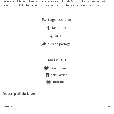
buanderie. À l'étage, deux belles chambres avec placards & une salle-de-bains avec WC. Un
bien en parfait état bien équipé : climatisation réversible, alarme, adoucisseur d'eau.
Partager ce bien
facebook
twitter
plus de partage
Nos outils
sélectionner
calculatrice
imprimer
Descriptif du bien
général