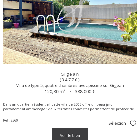
Gigean
(34770)
Villa de type 5, quatre chambres avec piscine sur Gigean
120,80 m²
-
388 000 €
Dans un quartier résidentiel, cette villa de 2006 offre un beau jardin
parfaitement amménagé : deux terrasses couvertes permettent de profiter de...
Réf : 2369
Sélection
Sél
voir le bien