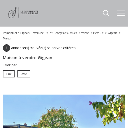
Immobilier à Pignan, Lavérune, Saint-Georges-d'Orques
Vente
Herault
Gigean
Maison
1
annonce(s) trouvée(s) selon vos critères
Maison à vendre Gigean
Trier par
Prix
Date