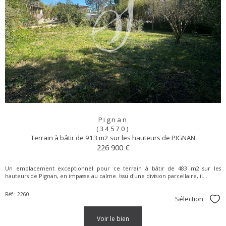
Pignan
(34570)
Terrain à bâtir de 913 m2 sur les hauteurs de PIGNAN
226 900 €
Un emplacement exceptionnel pour ce terrain à bâtir de 483 m2 sur les
hauteurs de Pignan, en impasse au calme. Issu d'une division parcellaire, il...
Réf : 2260
Sélection
Sél
voir le bien