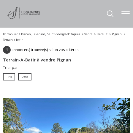
Immobilier à Pignan, Lavérune, Saint-Georges-d'Orques
Vente
Herault
Pignan
Terrain a batir
1
annonce(s) trouvée(s) selon vos critères
Terrain-A-Batir à vendre Pignan
Trier par
Prix
Date