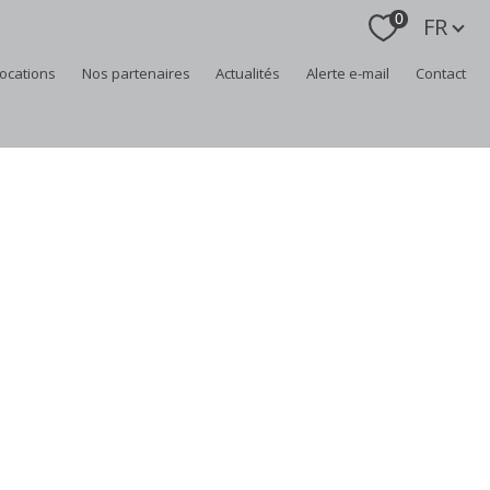
Langue
0
FR
locations
nos partenaires
actualités
alerte e-mail
contact