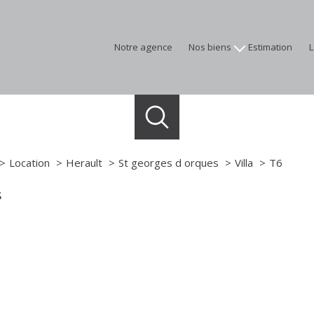
notre agence
nos biens
estimation
appartements
maisons
terrains
programmes neufs
immobilier professionnel
Location
Herault
St georges d orques
Villa
T6
biens vendus
s